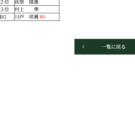
２位
荻原 隆雄
３位
村上 準
BG
川戸 邦義
89
一覧に戻る