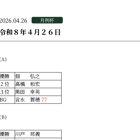
2026.04.26
月例杯
令和８年４月２６日
(A)
優勝
佃 弘之
２位
高橋 和宏
３位
黒田 幸英
BG
言水 賀穂
77
(B)
優勝
川戸 邦義