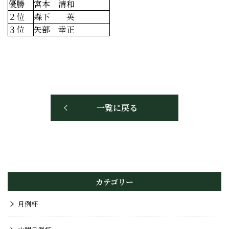
優勝
宮本 清和
２位
森下 英
３位
矢部 幸正
一覧に戻る
カテゴリー
月例杯