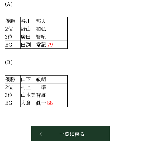
(A)
優勝
谷川 邦夫
2位
野山 和弘
3位
廣田 繁紀
BG
田渕 常記
79
(B)
優勝
山下 敏朗
2位
村上 準
3位
山本美智雄
BG
大倉 眞一
88
一覧に戻る