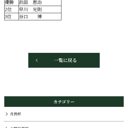
優勝
浜田 恵治
2位
早川 光則
3位
谷口 博
一覧に戻る
カテゴリー
月例杯