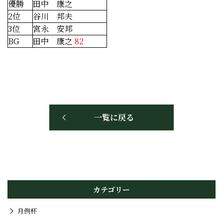
優勝
田中 康之
2位
谷川 邦夫
3位
宮永 安邦
BG
田中 康之
82
一覧に戻る
カテゴリー
月例杯